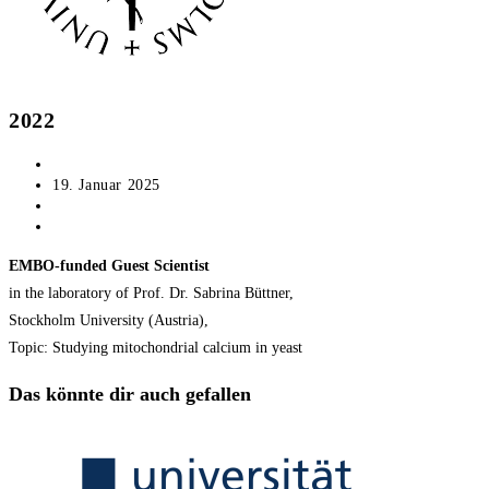
2022
Beitrags-
Corina Madreiter-Sokolowski
Autor:
Beitrag
19. Januar 2025
veröffentlicht:
Beitrags-
CV Corina
Kategorie:
Beitrags-
0 Kommentare
Kommentare:
EMBO-funded Guest Scientist
in the laboratory of Prof. Dr. Sabrina Büttner,
Stockholm University (Austria),
Topic: Studying mitochondrial calcium in yeast
Das könnte dir auch gefallen