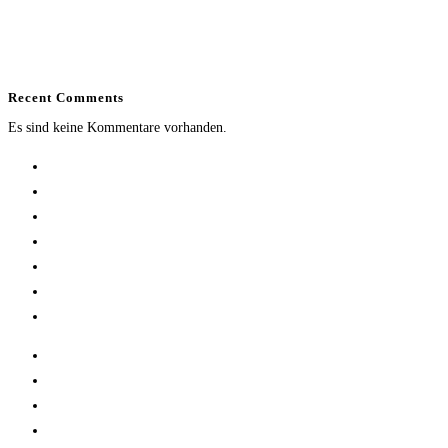
2021
2020 – 2022
2020
Recent Comments
Es sind keine Kommentare vorhanden.
Home
Research
Publications
Team
Gallery
Science Communication
Contact
Home
Research
Publications
Team