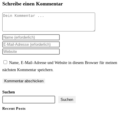
Schreibe einen Kommentar
Kommentieren
Gib
deinen
Gib
Namen
deine
Gib
oder
E-
deine
Name, E-Mail-Adresse und Website in diesem Browser für meinen
Benutzernamen
Mail-
Website-
nächsten Kommentar speichern.
zum
Adresse
URL
Kommentieren
zum
ein
ein
Kommentieren
(optional)
Suchen
ein
Suchen
Recent Posts
2022
2022 – today