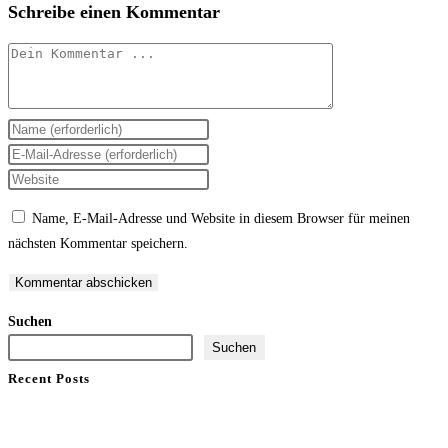
Schreibe einen Kommentar
Kommentieren
Gib
deinen
Gib
Namen
deine
Gib
oder
E-
deine
Name, E-Mail-Adresse und Website in diesem Browser für meinen
Benutzernamen
Mail-
Website-
nächsten Kommentar speichern.
zum
Adresse
URL
Kommentieren
zum
ein
ein
Kommentieren
(optional)
Suchen
ein
Suchen
Recent Posts
2022
2022 – today