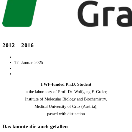
2012 – 2016
Beitrags-
Corina Madreiter-Sokolowski
Autor:
Beitrag
17. Januar 2025
veröffentlicht:
Beitrags-
CV Corina
Kategorie:
Beitrags-
0 Kommentare
Kommentare:
FWF-funded Ph.D. Student
in the laboratory of Prof. Dr. Wolfgang F. Graier,
Institute of Molecular Biology and Biochemistry,
Medical University of Graz (Austria),
passed with distinction
Das könnte dir auch gefallen