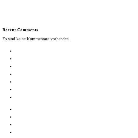
2021
2020 – 2022
2020
Recent Comments
Es sind keine Kommentare vorhanden.
Home
Research
Publications
Team
Gallery
Science Communication
Contact
Home
Research
Publications
Team